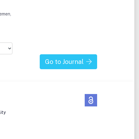
hemen,
ohen
hes
Go to Journal
äge
n
e,
ity