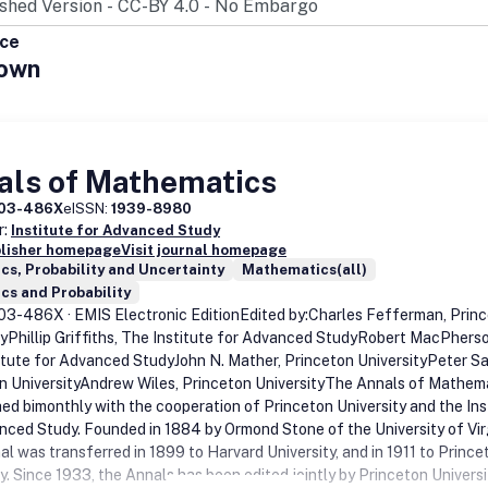
ice
own
als of Mathematics
03-486X
eISSN:
1939-8980
r:
Institute for Advanced Study
blisher homepage
Visit journal homepage
ics, Probability and Uncertainty
Mathematics(all)
ics and Probability
3-486X · EMIS Electronic EditionEdited by:Charles Fefferman, Prin
tyPhillip Griffiths, The Institute for Advanced StudyRobert MacPherso
itute for Advanced StudyJohn N. Mather, Princeton UniversityPeter Sa
n UniversityAndrew Wiles, Princeton UniversityThe Annals of Mathem
shed bimonthly with the cooperation of Princeton University and the Ins
nced Study. Founded in 1884 by Ormond Stone of the University of Virg
al was transferred in 1899 to Harvard University, and in 1911 to Prince
y. Since 1933, the Annals has been edited jointly by Princeton Univers