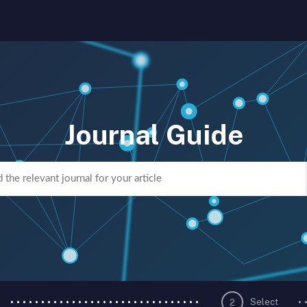
Journal Guide
Select
2