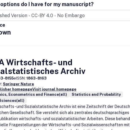
ogical developments. The contributions should provide novel material
options do I have for my manuscript?
on probability or formal methods are welcome if they take a statistical
 problem as a starting point. Statistical Reviews:The Statistical Revi
 welcomes
ice
own
A Wirtschafts- und
alstatistisches Archiv
63-8155
eISSN:
1863-8163
r:
Springer Nature
blisher homepage
Visit journal homepage
cs, Econometrics and Finance(all)
Statistics and Probability
Sciences(all)
schafts- und Sozialstatistische Archiv ist eine Zeitschrift der Deutsc
schen Gesellschaft. Sie versteht sich als zentrales deutschsprachige
Publikation wirtschafts- und sozialstatistischer Arbeiten. Diese behan
ielle Fragestellungen der Wirtschafts- und Sozialwissenschaften mit