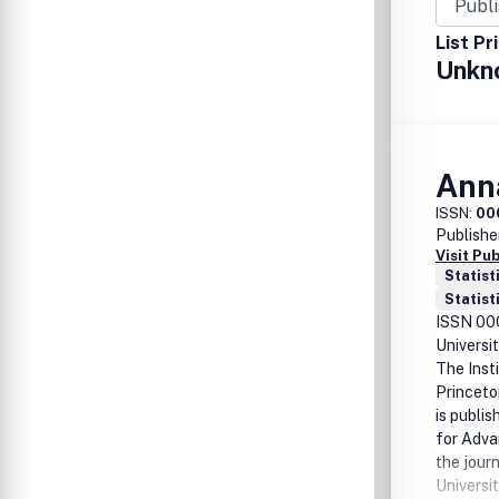
List Pr
Unkn
Ann
ISSN:
00
Publishe
Visit Pu
Statist
Statist
ISSN 000
Universi
The Inst
Princeto
is publi
for Adva
the journ
Universit