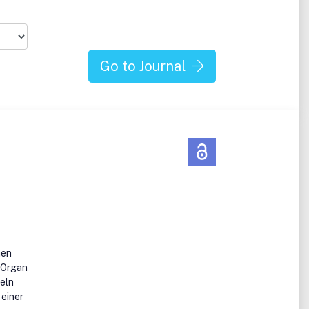
.
 or
ew
Go to Journal
hen
s Organ
deln
 einer