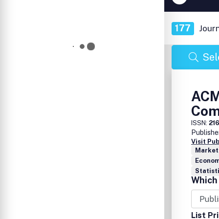
177
Jour
Sel
ACM
Com
ISSN:
21
Publishe
Visit Pu
Market
Econom
Statist
Which 
List Pr