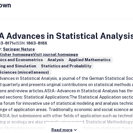
own
 Advances in Statistical Analysi
63-8171
eISSN:
1863-818X
r:
Springer Nature
blisher homepage
Visit journal homepage
ics and Econometrics
Analysis
Applied Mathematics
ing and Simulation
Statistics and Probability
Sciences (miscellaneous)
vances in Statistical Analysis, a journal of the German Statistical Soci
d quarterly and presents original contributions on statistical methods
ons and review articles.AStA - Advances in Statistical Analysis has th
ed sections: Statistical Applications:The Statistical Application secti
 a forum for innovative use of statistical modeling and analysis techni
nge of application areas. Traditionally, economic and social science a
AStA, but submissions with other fields of application such as technol
ing or ecology are also strongly encouraged. Statistical Methodology
al Methodology section publishes original articles on statistical theor
Read more