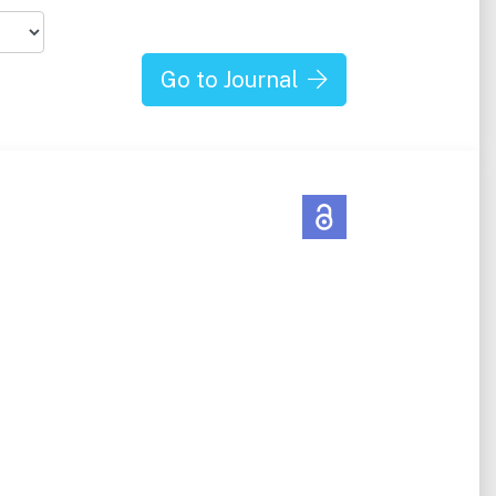
Go to Journal
benden
eln,
stik,
iches