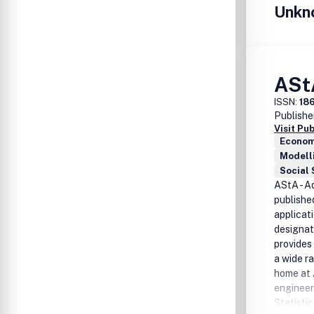
Unkn
AStA
ISSN:
18
Publishe
Visit Pu
Econom
Modell
Social 
AStA - Ad
publishe
applicati
designat
provides
a wide ra
home at 
engineer
Statistic