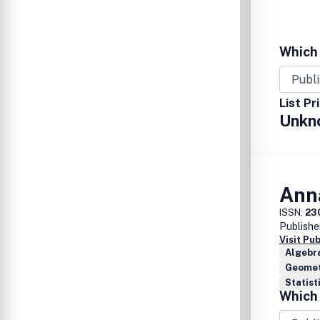
Which 
List Pr
Unkn
Anna
ISSN:
23
Publishe
Visit Pu
Algebr
Geomet
Statist
Which 