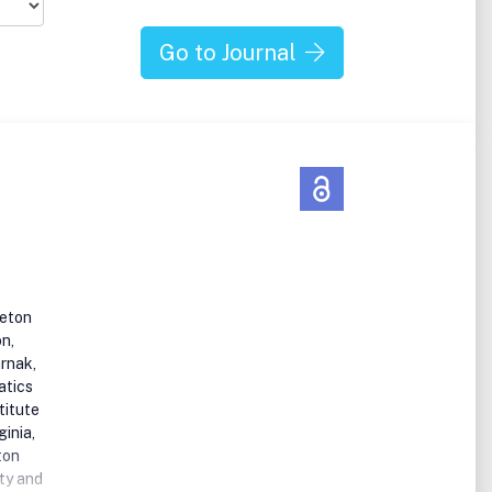
Go to Journal
ceton
n,
rnak,
atics
titute
inia,
ton
ity and