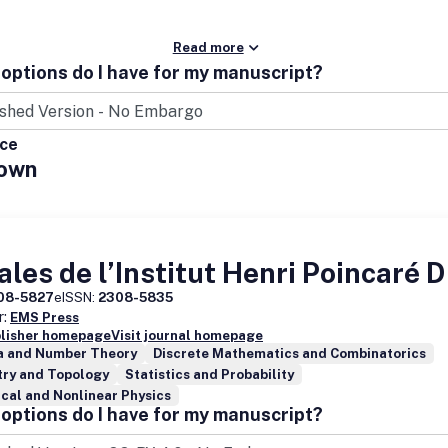
Read more
options do I have for my manuscript?
ice
own
les de l’Institut Henri Poincaré D
08-5827
eISSN:
2308-5835
r:
EMS Press
blisher homepage
Visit journal homepage
a and Number Theory
Discrete Mathematics and Combinatorics
ry and Topology
Statistics and Probability
ical and Nonlinear Physics
options do I have for my manuscript?