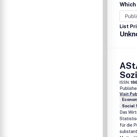
methodol
Which 
Articles 
practical
section
List Pr
Unkn
ASt
Sozi
ISSN:
18
Publishe
Visit Pu
Economi
Social 
Das Wirt
Statisti
für die 
substant