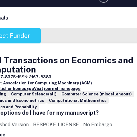
nals
ect Funder
 Transactions on Economics and
putation
67-8375
eISSN:
2167-8383
r:
Association for Computing Machinery (ACM)
blisher homepage
Visit journal homepage
ing
Computer Science(all)
Computer Science (miscellaneous)
ics and Econometrics
Computational Mathematics
ics and Probability
options do I have for my manuscript?
ice